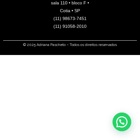
e
n
a
sala 110 • bloco F •
m
Cotia • SP
(11) 98673-7451
(11) 91058-2010
© 2025 Adriana Pascheto – Todos os direitos reservados