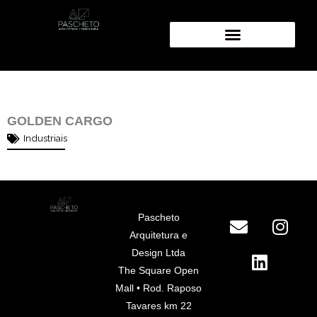
Ir
para
o
conteúdo
GOLDEN CARGO
Industriais
E
L
I
n
i
n
Pascheto
v
n
s
Arquitetura e
e
k
t
Design Ltda
l
e
a
The Square Open
o
d
g
Mall • Rod. Raposo
p
i
r
Tavares km 22