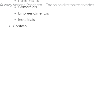
Residenciais
© 2025 Adriana Pascheto – Todos os direitos reservados
v
s
n
Comerciais
Empreendimentos
e
t
k
Industriais
Contato
l
a
e
o
g
d
p
r
i
e
a
n
m