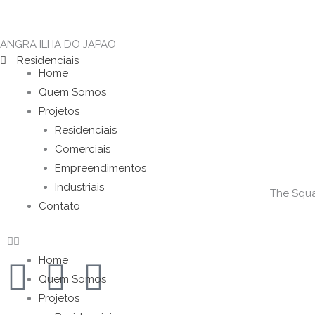
Ir
para
ANGRA ILHA DO JAPAO
o
Residenciais
conteúdo
Home
Quem Somos
Projetos
Residenciais
Comerciais
Empreendimentos
Industriais
The Squa
Contato
Home
E
I
L
Quem Somos
n
n
i
Projetos